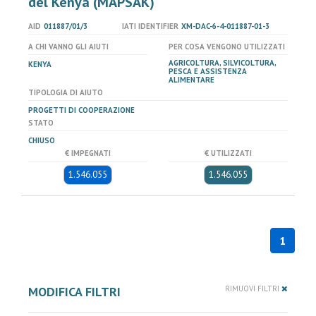
del Kenya (MAPSAK)
AID
011887/01/3
IATI IDENTIFIER
XM-DAC-6-4-011887-01-3
A CHI VANNO GLI AIUTI
PER COSA VENGONO UTILIZZATI
AGRICOLTURA, SILVICOLTURA,
KENYA
PESCA E ASSISTENZA
ALIMENTARE
TIPOLOGIA DI AIUTO
PROGETTI DI COOPERAZIONE
STATO
CHIUSO
€ IMPEGNATI
€ UTILIZZATI
1.546.055
1.546.055
1
MODIFICA FILTRI
RIMUOVI FILTRI