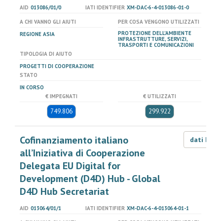
AID
013086/01/0
IATI IDENTIFIER
XM-DAC-6-4-013086-01-0
A CHI VANNO GLI AIUTI
PER COSA VENGONO UTILIZZATI
PROTEZIONE DELL'AMBIENTE
REGIONE ASIA
INFRASTRUTTURE, SERVIZI,
TRASPORTI E COMUNICAZIONI
TIPOLOGIA DI AIUTO
PROGETTI DI COOPERAZIONE
STATO
IN CORSO
€ IMPEGNATI
€ UTILIZZATI
749.806
299.922
Cofinanziamento italiano
dati LOD
all’Iniziativa di Cooperazione
Delegata EU Digital for
Development (D4D) Hub - Global
D4D Hub Secretariat
AID
013064/01/1
IATI IDENTIFIER
XM-DAC-6-4-013064-01-1