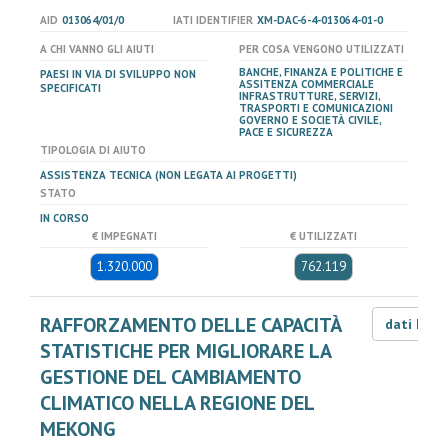
AID
013064/01/0
IATI IDENTIFIER
XM-DAC-6-4-013064-01-0
A CHI VANNO GLI AIUTI
PER COSA VENGONO UTILIZZATI
BANCHE, FINANZA E POLITICHE E
PAESI IN VIA DI SVILUPPO NON
ASSITENZA COMMERCIALE
SPECIFICATI
INFRASTRUTTURE, SERVIZI,
TRASPORTI E COMUNICAZIONI
GOVERNO E SOCIETÀ CIVILE,
PACE E SICUREZZA
TIPOLOGIA DI AIUTO
ASSISTENZA TECNICA (NON LEGATA AI PROGETTI)
STATO
IN CORSO
€ IMPEGNATI
€ UTILIZZATI
1.320.000
762.119
RAFFORZAMENTO DELLE CAPACITÀ
dati LOD
STATISTICHE PER MIGLIORARE LA
GESTIONE DEL CAMBIAMENTO
CLIMATICO NELLA REGIONE DEL
MEKONG