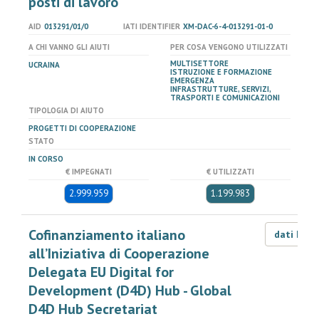
posti di lavoro
AID
013291/01/0
IATI IDENTIFIER
XM-DAC-6-4-013291-01-0
A CHI VANNO GLI AIUTI
PER COSA VENGONO UTILIZZATI
MULTISETTORE
UCRAINA
ISTRUZIONE E FORMAZIONE
EMERGENZA
INFRASTRUTTURE, SERVIZI,
TRASPORTI E COMUNICAZIONI
TIPOLOGIA DI AIUTO
PROGETTI DI COOPERAZIONE
STATO
IN CORSO
€ IMPEGNATI
€ UTILIZZATI
2.999.959
1.199.983
Cofinanziamento italiano
dati LOD
all’Iniziativa di Cooperazione
Delegata EU Digital for
Development (D4D) Hub - Global
D4D Hub Secretariat