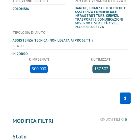
A CHI VANNO GLI AIUTI
PER COSA VENGONO UTILIZZATI
BANCHE, FINANZA E POLITICHE E
COLOMBIA
ASSITENZA COMMERCIALE
INFRASTRUTTURE, SERVIZI,
TRASPORTI E COMUNICAZIONI
GOVERNO E SOCIETÀ CIVILE,
PACE E SICUREZZA
TIPOLOGIA DI AIUTO
ASSISTENZA TECNICA (NON LEGATA AI PROGETTI)
STATO
IN CORSO
€ IMPEGNATI
€ UTILIZZATI
500.000
187.507
1
MODIFICA FILTRI
RIMUOVI FILTRI
Stato