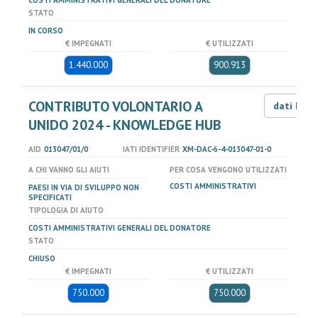
COSTI AMMINISTRATIVI GENERALI DEL DONATORE
STATO
IN CORSO
€ IMPEGNATI
€ UTILIZZATI
1.440.000
900.913
CONTRIBUTO VOLONTARIO A
dati LOD
UNIDO 2024 - KNOWLEDGE HUB
AID
013047/01/0
IATI IDENTIFIER
XM-DAC-6-4-013047-01-0
A CHI VANNO GLI AIUTI
PER COSA VENGONO UTILIZZATI
COSTI AMMINISTRATIVI
PAESI IN VIA DI SVILUPPO NON
SPECIFICATI
TIPOLOGIA DI AIUTO
COSTI AMMINISTRATIVI GENERALI DEL DONATORE
STATO
CHIUSO
€ IMPEGNATI
€ UTILIZZATI
750.000
750.000