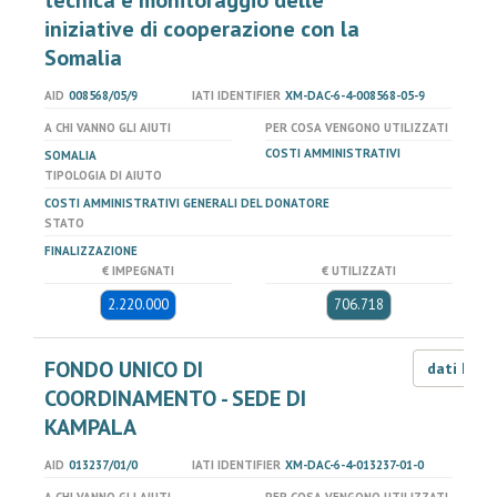
tecnica e monitoraggio delle
iniziative di cooperazione con la
Somalia
AID
008568/05/9
IATI IDENTIFIER
XM-DAC-6-4-008568-05-9
A CHI VANNO GLI AIUTI
PER COSA VENGONO UTILIZZATI
COSTI AMMINISTRATIVI
SOMALIA
TIPOLOGIA DI AIUTO
COSTI AMMINISTRATIVI GENERALI DEL DONATORE
STATO
FINALIZZAZIONE
€ IMPEGNATI
€ UTILIZZATI
2.220.000
706.718
FONDO UNICO DI
dati LOD
COORDINAMENTO - SEDE DI
KAMPALA
AID
013237/01/0
IATI IDENTIFIER
XM-DAC-6-4-013237-01-0