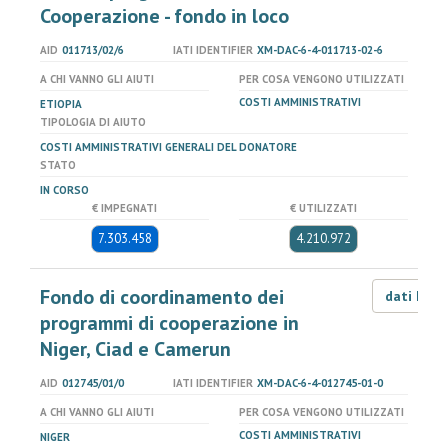
Cooperazione - fondo in loco
AID
011713/02/6
IATI IDENTIFIER
XM-DAC-6-4-011713-02-6
A CHI VANNO GLI AIUTI
PER COSA VENGONO UTILIZZATI
COSTI AMMINISTRATIVI
ETIOPIA
TIPOLOGIA DI AIUTO
COSTI AMMINISTRATIVI GENERALI DEL DONATORE
STATO
IN CORSO
€ IMPEGNATI
€ UTILIZZATI
7.303.458
4.210.972
Fondo di coordinamento dei
dati LOD
programmi di cooperazione in
Niger, Ciad e Camerun
AID
012745/01/0
IATI IDENTIFIER
XM-DAC-6-4-012745-01-0
A CHI VANNO GLI AIUTI
PER COSA VENGONO UTILIZZATI
COSTI AMMINISTRATIVI
NIGER