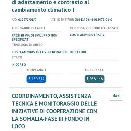
di adattamento e contrasto al
cambiamento climatico f
AID
012972/01/0
IATI IDENTIFIER
XM-DAC-6-4-012972-01-0
A CHI VANNO GLI AIUTI
PER COSA VENGONO UTILIZZATI
COSTI AMMINISTRATIVI
PAESI IN VIA DI SVILUPPO NON
SPECIFICATI
TIPOLOGIA DI AIUTO
COSTI AMMINISTRATIVI GENERALI DEL DONATORE
STATO
IN CORSO
€ IMPEGNATI
€ UTILIZZATI
3.150.612
1.086.446
COORDINAMENTO, ASSISTENZA
dati LOD
TECNICA E MONITORAGGIO DELLE
INIZIATIVE DI COOPERAZIONE CON
LA SOMALIA-FASE III FONDO IN
LOCO