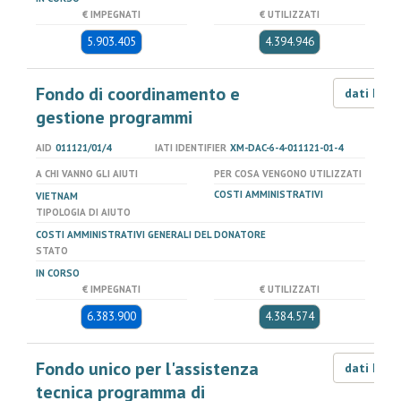
€ IMPEGNATI
€ UTILIZZATI
5.903.405
4.394.946
Fondo di coordinamento e
dati LOD
gestione programmi
AID
011121/01/4
IATI IDENTIFIER
XM-DAC-6-4-011121-01-4
A CHI VANNO GLI AIUTI
PER COSA VENGONO UTILIZZATI
COSTI AMMINISTRATIVI
VIETNAM
TIPOLOGIA DI AIUTO
COSTI AMMINISTRATIVI GENERALI DEL DONATORE
STATO
IN CORSO
€ IMPEGNATI
€ UTILIZZATI
6.383.900
4.384.574
Fondo unico per l'assistenza
dati LOD
tecnica programma di