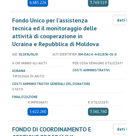
6.685.226
3.769.519
Fondo Unico per l’assistenza
dati LOD
tecnica ed il monitoraggio delle
attività di cooperazione in
Ucraina e Repubblica di Moldova
AID
012856/01/0
IATI IDENTIFIER
XM-DAC-6-4-012856-01-0
A CHI VANNO GLI AIUTI
PER COSA VENGONO UTILIZZATI
COSTI AMMINISTRATIVI
UCRAINA
TIPOLOGIA DI AIUTO
COSTI AMMINISTRATIVI GENERALI DEL DONATORE
STATO
FINALIZZAZIONE
€ IMPEGNATI
€ UTILIZZATI
5.622.260
3.561.760
FONDO DI COORDINAMENTO E
dati LOD