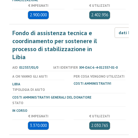
FINALIZZAZIONE
€ IMPEGNATI
€ UTILIZZATI
2.900.000
2.402.936
Fondo di assistenza tecnica e
dati LOD
coordinamento per sostenere il
processo di stabilizzazione in
Libia
AID
012557/01/0
IATI IDENTIFIER
XM-DAC-6-4-012557-01-0
A CHI VANNO GLI AIUTI
PER COSA VENGONO UTILIZZATI
COSTI AMMINISTRATIVI
LIBIA
TIPOLOGIA DI AIUTO
COSTI AMMINISTRATIVI GENERALI DEL DONATORE
STATO
IN CORSO
€ IMPEGNATI
€ UTILIZZATI
3.370.000
2.030.765