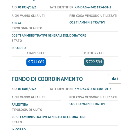
AID
011834/01/2
IATI IDENTIFIER
XM-DAC-6-4-011834-01-2
A CHI VANNO GLI AIUTI
PER COSA VENGONO UTILIZZATI
COSTI AMMINISTRATIVI
KENYA
TIPOLOGIA DI AIUTO
COSTI AMMINISTRATIVI GENERALI DEL DONATORE
STATO
IN CORSO
€ IMPEGNATI
€ UTILIZZATI
9.344.065
5.722.394
FONDO DI COORDINAMENTO
dati LOD
AID
011806/01/2
IATI IDENTIFIER
XM-DAC-6-4-011806-01-2
A CHI VANNO GLI AIUTI
PER COSA VENGONO UTILIZZATI
COSTI AMMINISTRATIVI
PALESTINA
TIPOLOGIA DI AIUTO
COSTI AMMINISTRATIVI GENERALI DEL DONATORE
STATO
IN CORSO